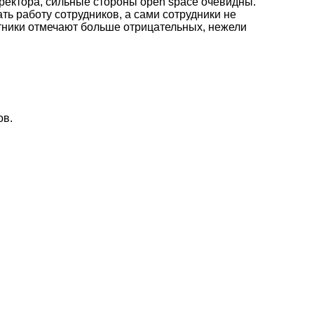
ректора, сильные стороны open space очевидны.
ь работу сотрудников, а сами сотрудники не
отники отмечают больше отрицательных, нежели
ов.