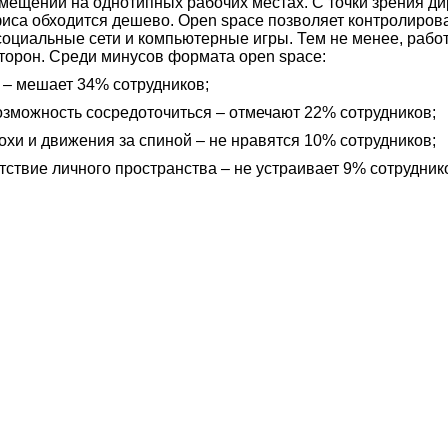
мещении на однотипных рабочих местах. С точки зрения ди
иса обходится дешево. Open space позволяет контролироват
социальные сети и компьютерные игры. Тем не менее, раб
торон. Среди минусов формата open space:
 – мешает 34% сотрудников;
зможность сосредоточиться – отмечают 22% сотрудников;
хи и движения за спиной – не нравятся 10% сотрудников;
тствие личного пространства – не устраивает 9% сотрудник