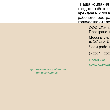
Наша компания п
каждого работни
арендуемых поме
рабочего простра
количества отвле
поддержания кон
ООО «Техно
полностью.
Пространст
Москва, ул.
д. 5/7 стр. 2
Часы работы
© 2004 - 202
Политика
конфиденци
офисные перегородки от
производителя