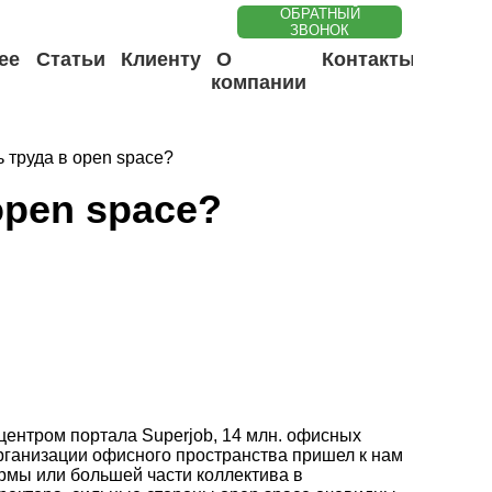
ОБРАТНЫЙ
ЗВОНОК
ее
Статьи
Клиенту
О
Контакты
компании
 труда в open space?
open space?
центром портала Superjob, 14 млн. офисных
организации офисного пространства пришел к нам
ирмы или большей части коллектива в