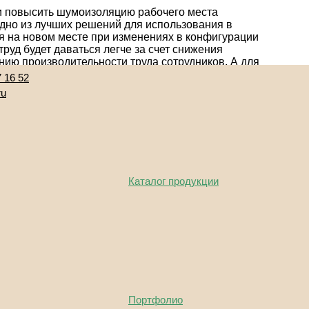
и повысить шумоизоляцию рабочего места
дно из лучших решений для использования в
я на новом месте при изменениях в конфигурации
руд будет даваться легче за счет снижения
нию производительности труда сотрудников. А для
гут быть выполнены из стекла – наполовину либо
7 16 52
ru
Следующая статья »
Каталог продукции
Портфолио