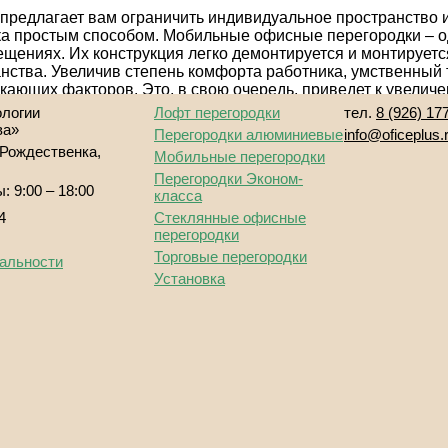
редлагает вам ограничить индивидуальное пространство 
ка простым способом. Мобильные офисные перегородки – о
щениях. Их конструкция легко демонтируется и монтируетс
нства. Увеличив степень комфорта работника, умственный т
кающих факторов. Это, в свою очередь, приведет к увеличе
троля над работой подчиненных
офисные перегородки
мо
логии
Лофт перегородки
тел.
8 (926) 17
ва»
Перегородки алюминиевые
info
@
oficeplus.
 Рождественка,
Мобильные перегородки
Перегородки Эконом-
: 9:00 – 18:00
класса
4
Стеклянные офисные
перегородки
Торговые перегородки
альности
Установка