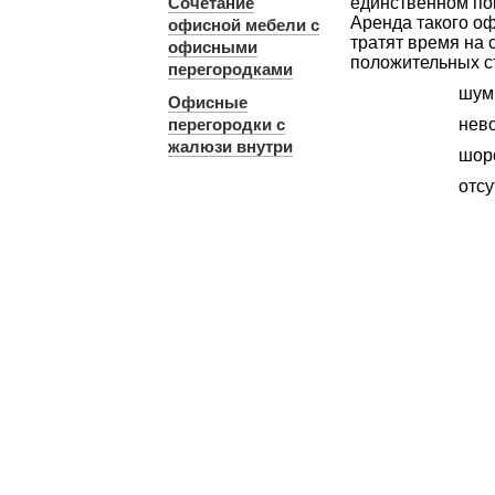
Сочетание
единственном по
Аренда такого оф
офисной мебели с
тратят время на 
офисными
положительных с
перегородками
шум
Офисные
перегородки с
нево
жалюзи внутри
шоро
отсу